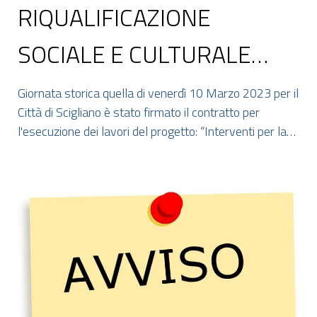
RIQUALIFICAZIONE
SOCIALE E CULTURALE
DELLE AREE URBANE
Giornata storica quella di venerdì 10 Marzo 2023 per il
Città di Scigliano è stato firmato il contratto per
DEGRADATE
l'esecuzione dei lavori del progetto: “Interventi per la
riqualificazione sociale e culturale delle aree urbane
degradate”.