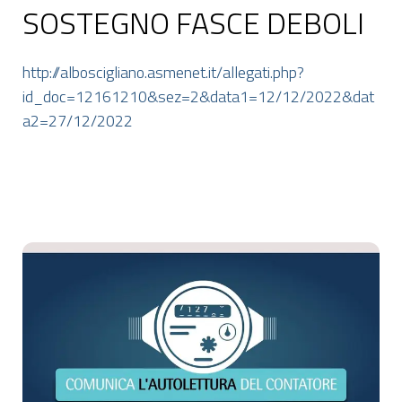
SOSTEGNO FASCE DEBOLI
http://alboscigliano.asmenet.it/allegati.php?
id_doc=12161210&sez=2&data1=12/12/2022&dat
a2=27/12/2022