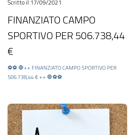
Scritto il 17/09/2021
FINANZIATO CAMPO
SPORTIVO PER 506.738,44
€
⚽️⚽️ 🛑++ FINANZIATO CAMPO SPORTIVO PER
506.738,44 € ++ 🛑⚽️⚽️